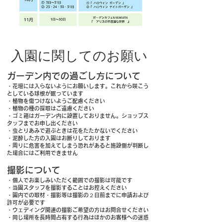
入園に関してのお願い
ガーデン内での過ごし方について
・花壇には入らないようにお願いします。これから咲こう
としている球根が眠っています
・植物を傷つけないようご配慮ください
・植物の種の採取はご遠慮ください
・ゴミ箱はガーデン内に設置しておりません。ショップス
タッフまでお申し出ください
​・虫とりあみで遊ぶときは花をたたかないでください
​​・泥酔した方の入園はお断りしております
​・周りに危害を加えてしまう恐れがあると施設側が判断し
た場合にはご利用できません​
​撮影について
・個人でお楽しみいただく範囲での撮影は可能です
・当園スタッフを撮影することはお控えください
・園内での取材・撮影等は撮影の２日前までに申請および
許可が必要です
・ウェディング関連の撮影ご希望の方はお問合せください
・同じ場所を長時間占有する行為はほかのお客様への迷惑