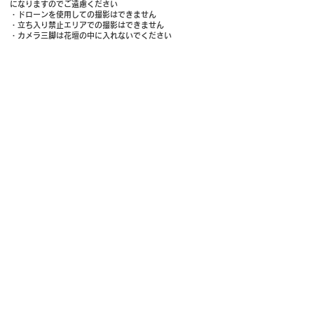
になりますのでご遠慮ください
・ドローンを使用しての撮影はできません
・立ち入り禁止エリアでの撮影はできません
​・カメラ三脚は花壇の中に入れないでください​
​喫煙について
​・園内は完全禁煙となっております
・電子タバコも不可となっております
​・自家用車の中で喫煙ください
施設内トラブルについて
​・駐車場での盗難、事故発生対応、トラブル等に関しては
一切責任を負いません
・施設内での転倒事故・受傷等は十分お気を付けください
ペット連れでのご入園について
当園では、ペットと一緒に心地よくお過ごしいただくため、い
くつかのマナーへのご協力をお願いしております。
・ガーデン内では必ずリード（2m以内）をご着用のうえ、手か
ら離さないようお願いいたします
・施設入口や樹木、フェンスなどへのつなぎ止めはご遠慮くだ
さい
・排泄物は飼い主様の責任にて処理し、お持ち帰りをお願いい
たします
・おしっこやマーキングをした際は、たっぷりの水で洗い流し
てください（マナーパンツの着用をおすすめしております）
・入園受付にてマナー用のお水の貸出も行っておりますので、