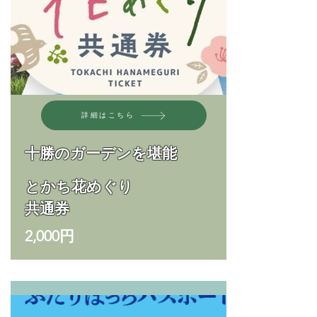
詳細はこちら
十勝のガーデンを堪能
とかち
花めぐり
共通券
2,000円