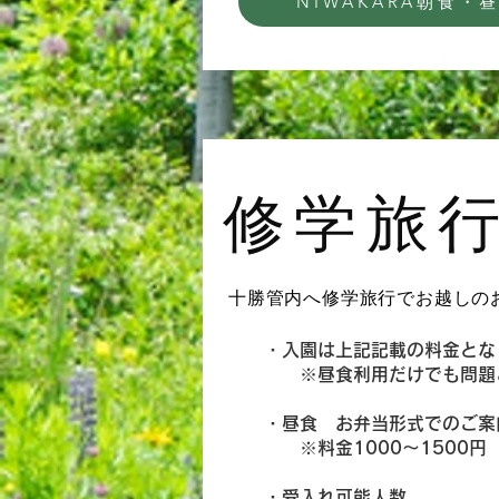
NIWAKARA朝食・
修学旅
十勝管内へ修学旅行でお越しの
・入園は上記記載の料金とな
※昼食利用だけでも問題ござ
・昼食 お弁当形式でのご案
※料金1000～1500円 
・受入れ可能人数