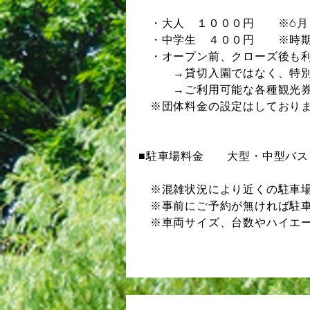
・大人 １０００円 ※6月、
・中学生 ４００円 ※時期
・
オープン前、クローズ後も
→貸切入園ではなく、特別入
​ →ご利用可能な各種観光券
※団体料金の設定はしており
■駐車場料金 ​大型・中型バス
​
※混雑状況により近くの駐車場
※事前にご予約が無ければ駐車
※車両サイズ、台数やハイエ