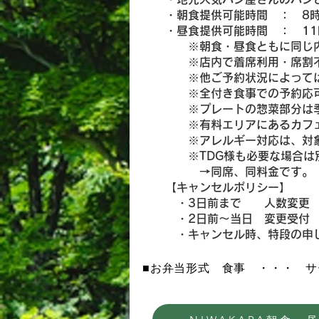
・朝食提供可能時間 ： 8時
・昼食提供可能時間 ： 11
※朝食・昼食ともに同じ内容
※店内で着席利用・席割
※他ご予約状況によっては、
​ ※全付き食事での予約応可
※プレートの惣菜部分は季節
​ ※有料エリアにあるカフェ
​※アレルギー対応は、対象食
※TDG様も必要な場合は別
→同席、同料金です。 別席
【キャンセルポリシー】
・3日前まで 人数変更 
・2日前～当日 変更受付 
・キャンセル時、特段の申し出
​■お弁当形式 食事 ・・・ サー