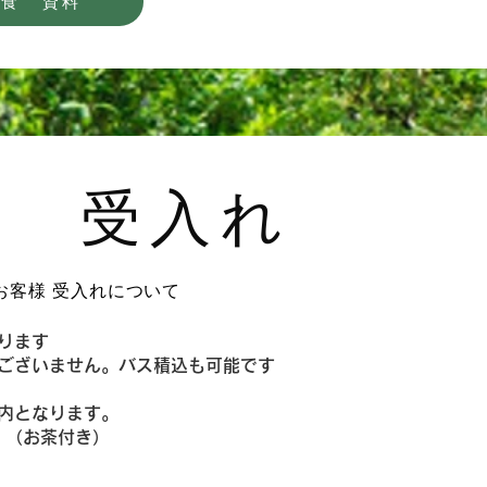
昼食 資料
行 受入れ
お客様 受入れについて
ります
いません。バス積込も可能です
内となります。
（お茶付き）