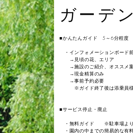
ガーデ
■かんたんガイド 5～6分程
・インフォメーションボード前
→見頃の花、エリア
→施設のご紹介、オススメ
→現金精算のみ
→事前予約必要
※ガイド終了後は添乗員様に
■サービス停止・廃止
・無料ガイド
※駐車場より
・園内の中までの簡易的な有