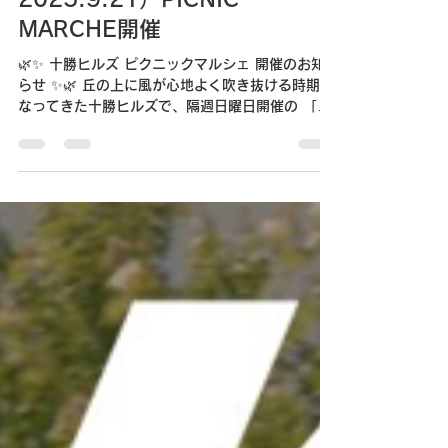
2025年9月14日
読了時間: 3分
2025.9.21）PICNIC
MARCHE開催
🌿✨ 十勝ヒルズ ピクニックマルシェ 開催のお知
らせ ✨🌿 丘の上に風が心地よく吹き抜ける時期に
なってきた十勝ヒルズで、隔週日曜日開催の 「ピ
クニックマルシェ」のご案内です！ 広がる芝生に
ピクニックシートを広げて、 青空の下でゆったり
と過ごすひととき。...