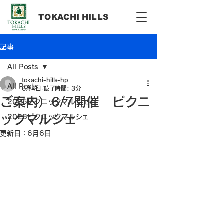
​TOKACHI HILLS
記事
All Posts
tokachi-hills-hp
All Posts
6月4日
読了時間: 3分
ご案内）6/7開催 ピクニ
2025ピクニックマルシェ
ックマルシェ
2026ピクニックマルシェ
更新日：
6月6日