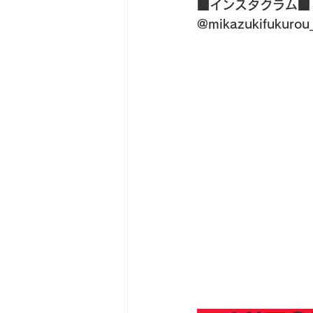
■インスタグラム■
@mikazukifukuro