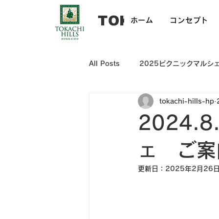
​TOKACHI HILL
ホーム
コンセプト
All Posts
2025ピクニックマルシ
tokachi-hills-hp
2024.
ェ ご案
更新日：
2025年2月26