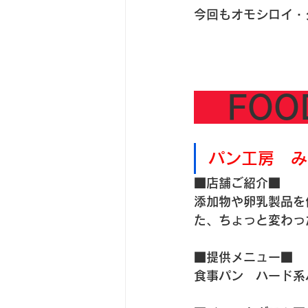
今回もオモシロイ・
　FO
パン工房　み
■店舗ご紹介■
添加物や卵乳製品を
た、ちょっと変わっ
■提供メニュー■
食事パン　ハード系