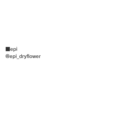
■epi
@epi_dryflower