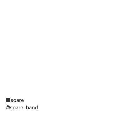
■soare
@soare_hand