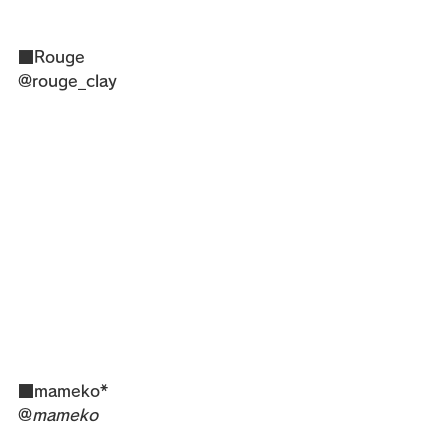
■Rouge
@rouge_clay
■mameko*
@
mameko