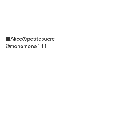
■Aliceのpetitesucre
@monemone111