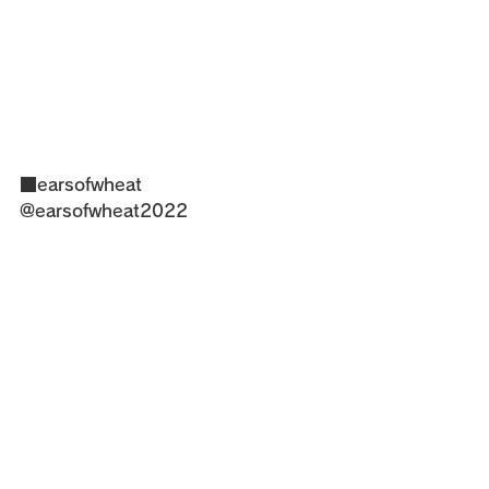
■earsofwheat
@earsofwheat2022