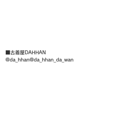
■古着屋DAHHAN
@da_hhan@da_hhan_da_wan