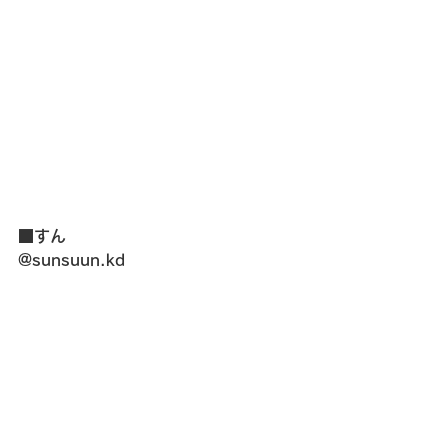
■すん
@sunsuun.kd