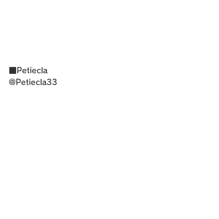
■Petiecla
@Petiecla33