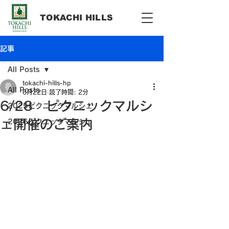
​TOKACHI HILLS
記事
All Posts
tokachi-hills-hp
All Posts
6月22日
読了時間: 2分
6/28 ピクニックマルシ
2025ピクニックマルシェ
ェ開催のご案内
2026ピクニックマルシェ