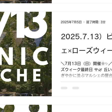
2025年7月5日
読了時間: 3分
2025.7.13
ェ×ローズウ
＼7月13日（日）開催🌞✨／
ズウィーク最終日 🌹🌿 
ぎやかに並ぶマルシェの屋台
いしいものと、夏の空気ぜん
かもしれないけど…🌞...