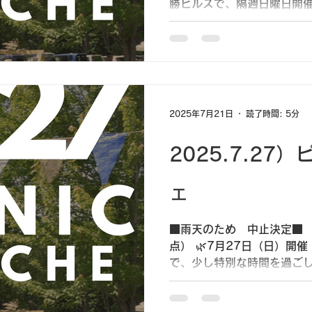
勝ヒルズで、隔週日曜日開催
のご案内です！ 広がる芝生
て、 青空の下でゆったりと過
2025年7月21日
読了時間: 5分
2025.7.27
ェ
■雨天のため 中止決定■ （2
点） 🌿7月27日（日）開催｜Pi
で、少し特別な時間を過ごし
だ強い十勝の7月。 ふわり
そしてガーデンを包む緑のにお