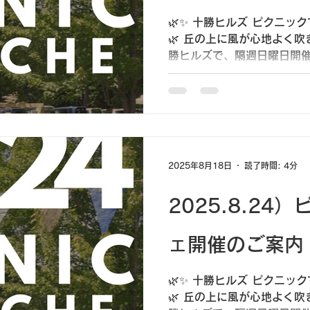
🌿✨ 十勝ヒルズ ピクニック
🌿 丘の上に風が心地よく
勝ヒルズで、隔週日曜日開催
のご案内です！ 広がる芝生
て、 青空の下でゆったりと過
2025年8月18日
読了時間: 4分
2025.8.24
ェ開催のご案内
🌿✨ 十勝ヒルズ ピクニック
🌿 丘の上に風が心地よく