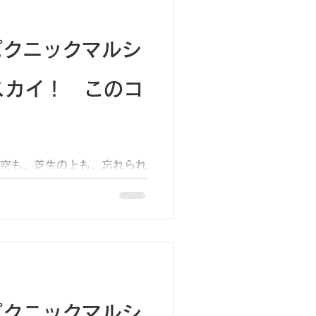
）ピクニックマルシ
スカイ！ このコ
げた空も、芝生の上も、忘れられ
ト！ピクニックマルシェ × ア
だけの特別イベントが、ついに
色とりどりの傘が風に揺れる
までの開催ですが...
）ピクニックマルシ