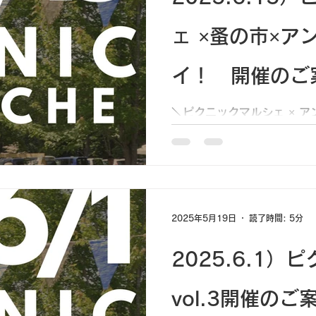
ェ ×蚤の市×ア
イ！ 開催のご
＼ピクニックマルシェ × ア
時開催🎉／ 初夏の十勝ヒ
1日！ 🍓芝生の上でのん
ェ」では、 キッチンカーや
や雑貨のマーケットがずらり🧺
2025年5月19日
読了時間: 5分
2025.6.1
vol.3開催のご