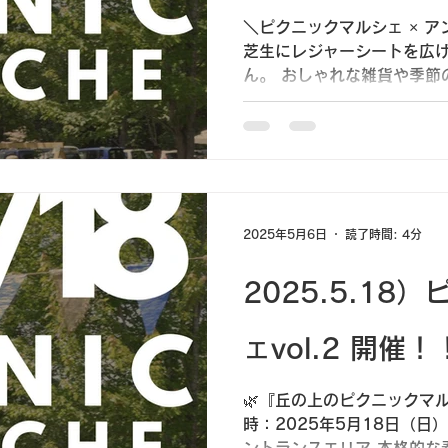
＼ピクニックマルシェ × ア
芝生にレジャーシートを広
ん。 おしゃれな雑貨や季節
ろう“過ごせるマルシェ”が
きます🧺🌿 そして今年はなん
2025年5月6日
読了時間: 4分
2025.5.18
ェvol.2 開催！
🌿『丘の上のピクニックマル
時：2025年5月18日（日
ントランスエリア 本格的な