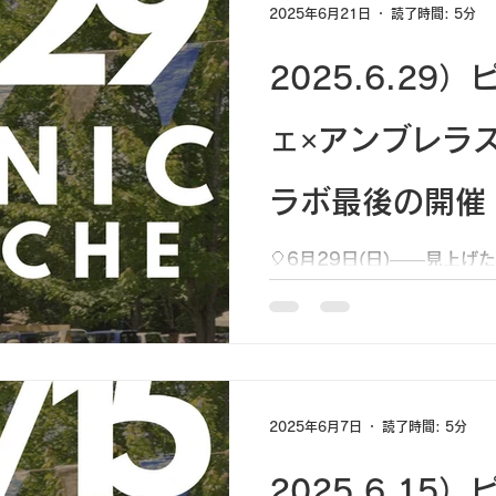
2025年6月21日
読了時間: 5分
2025.6.29
ェ×アンブレラ
ラボ最後の開催
🎈6月29日(日)――見上
ない一日に。 ＼ついにラス
ンブレラスカイ🎉／ 6月
フィナーレを迎えます 🌈
「アンブレラスカイ」が6月末
2025年6月7日
読了時間: 5分
2025.6.15