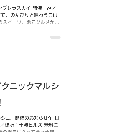
ンブレラスカイ 開催！🎉／
げて、のんびりと味わうごは
のスイーツ、地元グルメがそ
、 今年も十勝ヒルズにやって
と…...
）ピクニックマルシ
！
シェ』開催のお知らせ🌼 日
）／場所：十勝ヒルズ 無料エ
春の陽気になってきた十勝ヒ