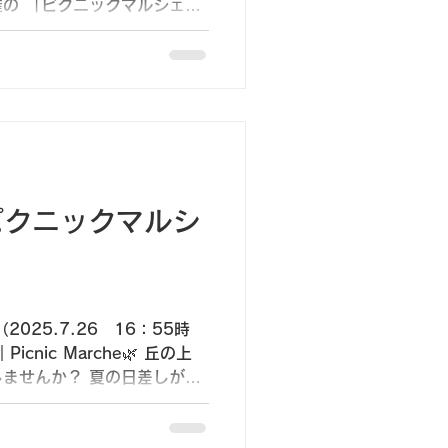
の 「ピクニックマルシェ」
にピクニックシートを広げ
ごすひととき。...
）ピクニックマルシ
025.7.26 16：55時
cnic Marche🌿 丘の上
ませんか？ 夏の日差しがま
と吹き抜ける風。 空の青さ、
い。...