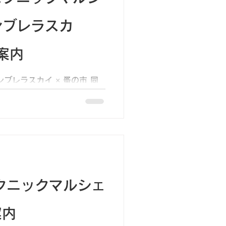
ンブレラスカ
案内
ンブレラスカイ × 蚤の市 同
ルズが、まるごと遊び場になる
びり楽しむ「ピクニックマルシ
こだわりスイーツ、グリーン
...
）ピクニックマルシェ
案内